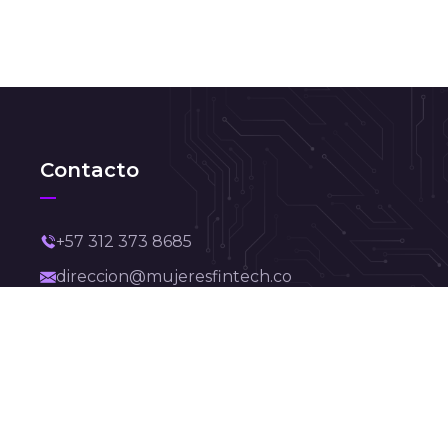
Contacto
+57 312 373 8685
direccion@mujeresfintech.co