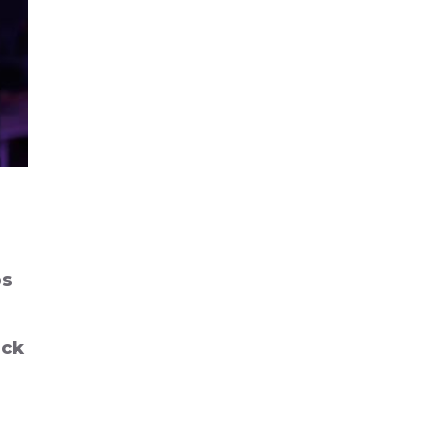
os
ock